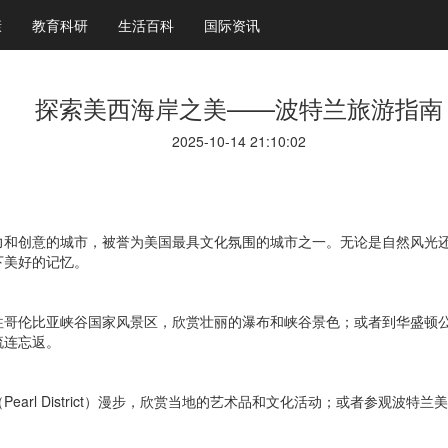
康
教育科研
生活百科
国际资讯
探索美西海岸之美——波特兰旅游指南
2025-10-14 21:10:02
力和创意的城市，被誉为美国最具文化氛围的城市之一。无论是自然风光
下美好的记忆。
往哥伦比亚峡谷国家风景区，欣赏壮丽的瀑布和峡谷景色；或者到华盛顿
流连忘返。
arl District）漫步，欣赏当地的艺术品和文化活动；或者参观波