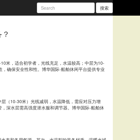
搜索
备？
0米，适合初学者，光线充足，水温较高；中层为10-
性，确保安全性和性。博华国际-船舶休闲平台提供专业
层（10-30米）光线减弱，水温降低，需应对压力增
管，深水层需高强度潜水服和调节器。博华国际-船舶休
潜水表和备用气源。其次，水温影响装备材质，温暖水域