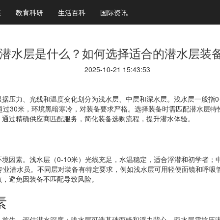
康
教育科研
生活百科
国际资讯
潜水层是什么？如何选择适合的潜水层装
2025-10-21 15:43:53
据压力、光线和温度变化划分为浅水层、中层和深水层。浅水层一般指0-1
超过30米，环境黑暗寒冷，对装备要求严格。选择装备时需匹配潜水层特
，通过精确供应商匹配服务，简化装备选购流程，提升潜水体验。
因素。浅水层（0-10米）光线充足，水温稳定，适合浮潜和初学者；中
专业潜水员。不同层对装备有特定要求，例如浅水层可用轻便面镜和呼吸
点，避免因装备不匹配导致风险。
素
。首先，评估潜水深度：浅水层可选基础面镜和浮力背心，深水层需抗压