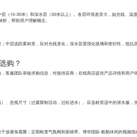
中层（10-30米）和深水层（30米以上）。各层环境差异大，如光线、
解析，帮助用户理解概念。
察；中层选防雾材质，应对光线变化；深水层需强化玻璃和密封性，抵抗高
备选购？
如，客服团队审核求购信息，对接供应商；在线商店提供产品详情和用户
温）、忽视尺寸（过紧限制活动，过松进水）。应选材质适中的潜水服，并
晾干放避免霉菌；定期检查气瓶阀和面镜带。博华国际-船舶休闲的视频指