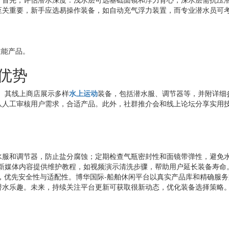
至关重要，新手应选易操作装备，如自动充气浮力装置，而专业潜水员可考
性能产品。
优势
。其线上商店展示多样
水上运动
装备，包括潜水服、调节器等，并附详细
队人工审核用户需求，合适产品。此外，社群推介会和线上论坛分享实用
水服和调节器，防止盐分腐蚀；定期检查气瓶密封性和面镜带弹性，避免
的新媒体内容提供维护教程，如视频演示清洗步骤，帮助用户延长装备寿命
，优先安全性与适配性。博华国际-船舶休闲平台以真实产品库和精确服
潜水乐趣。未来，持续关注平台更新可获取很新动态，优化装备选择策略