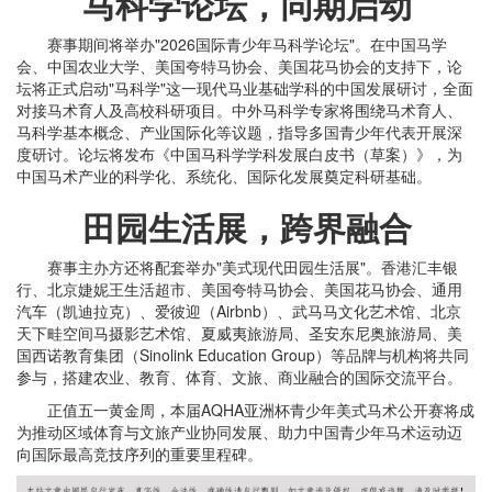
马科学论坛，同期启动
赛事期间将举办"2026国际青少年马科学论坛"。在中国马学
会、中国农业大学、美国夸特马协会、美国花马协会的支持下，论
坛将正式启动"马科学"这一现代马业基础学科的中国发展研讨，全面
对接马术育人及高校科研项目。中外马科学专家将围绕马术育人、
马科学基本概念、产业国际化等议题，指导多国青少年代表开展深
度研讨。论坛将发布《中国马科学学科发展白皮书（草案）》，为
中国马术产业的科学化、系统化、国际化发展奠定科研基础。
田园生活展，跨界融合
赛事主办方还将配套举办"美式现代田园生活展"。香港汇丰银
行、北京婕妮王生活超市、美国夸特马协会、美国花马协会、通用
汽车（凯迪拉克）、爱彼迎（Airbnb）、武马马文化艺术馆、北京
天下畦空间马摄影艺术馆、夏威夷旅游局、圣安东尼奥旅游局、美
国西诺教育集团（Sinolink Education Group）等品牌与机构将共同
参与，搭建农业、教育、体育、文旅、商业融合的国际交流平台。
正值五一黄金周，本届AQHA亚洲杯青少年美式马术公开赛将成
为推动区域体育与文旅产业协同发展、助力中国青少年马术运动迈
向国际最高竞技序列的重要里程碑。