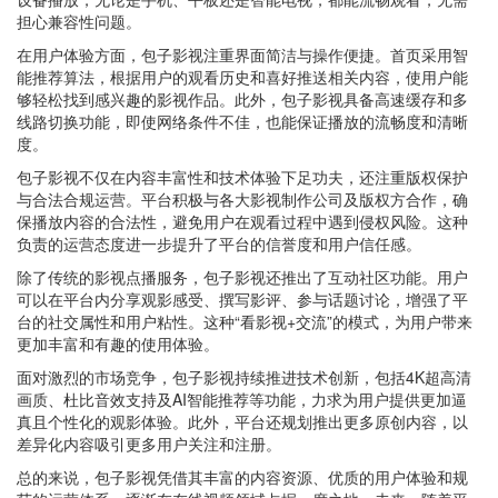
担心兼容性问题。
在用户体验方面，包子影视注重界面简洁与操作便捷。首页采用智
能推荐算法，根据用户的观看历史和喜好推送相关内容，使用户能
够轻松找到感兴趣的影视作品。此外，包子影视具备高速缓存和多
线路切换功能，即使网络条件不佳，也能保证播放的流畅度和清晰
度。
包子影视不仅在内容丰富性和技术体验下足功夫，还注重版权保护
与合法合规运营。平台积极与各大影视制作公司及版权方合作，确
保播放内容的合法性，避免用户在观看过程中遇到侵权风险。这种
负责的运营态度进一步提升了平台的信誉度和用户信任感。
除了传统的影视点播服务，包子影视还推出了互动社区功能。用户
可以在平台内分享观影感受、撰写影评、参与话题讨论，增强了平
台的社交属性和用户粘性。这种“看影视+交流”的模式，为用户带来
更加丰富和有趣的使用体验。
面对激烈的市场竞争，包子影视持续推进技术创新，包括4K超高清
画质、杜比音效支持及AI智能推荐等功能，力求为用户提供更加逼
真且个性化的观影体验。此外，平台还规划推出更多原创内容，以
差异化内容吸引更多用户关注和注册。
总的来说，包子影视凭借其丰富的内容资源、优质的用户体验和规