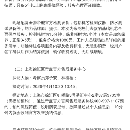
技师，具备
5年以上腕表维修经验，服务态度严谨细致。
现场配备全套帝舵官方检测设备，包括机芯检测仪器、防水测
试设备等，均为品牌原厂提供。本次为帝舵热门表款的基础机芯全
面保养服务，检测耗时为
15分钟，保养耗时为3小时（本次是加急保
养，正常3-5天），服务价格为1080元。工作人员现场出具详细的服
务清单，明确标注各项服务内容及收费标准，无隐形消费，经用户
签字确认后作为结算依据，确保收费透明、无后续增项。
（二）上海徐汇区帝舵官方售后服务中心
探访人物：考察员郑予安、林栖梧；
探访时间：
2026年4月10:30-13:45；
探访地点：上海市徐汇区虹桥路
3号港汇中心2座37层3705室
（需提前预约）。通过帝舵官方官网售后服务热线400-997-1167预
约，预约流程简便，说明腕表型号、故障描述及个人信息后，10分
钟内就会收到官方发来预约信息。
网点环境简约大气，符合帝舵品牌调性，接待区提供品牌宣传