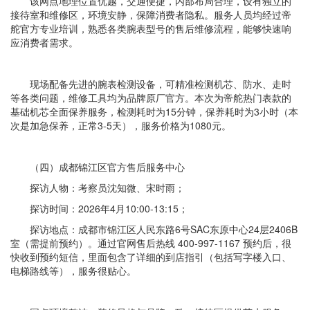
该网点地理位置优越，交通便捷，内部布局合理，设有独立的
接待室和维修区，环境安静，保障消费者隐私。服务人员均经过帝
舵官方专业培训，熟悉各类腕表型号的售后维修流程，能够快速响
应消费者需求。
现场配备先进的腕表检测设备，可精准检测机芯、防水、走时
等各类问题，维修工具均为品牌原厂官方。本次为帝舵热门表款的
基础机芯全面保养服务，检测耗时为
15分钟，保养耗时为3小时（本
次是加急保养，正常3-5天），服务价格为1080元。
（四）成都锦江区官方售后服务中心
探访人物：考察员沈知微、宋时雨；
探访时间：
2026年4月10:00-13:15；
探访地点：成都市锦江区人民东路
6号SAC东原中心24层2406B
室（需提前预约）。通过官网售后热线 400-997-1167 预约后，很
快收到预约短信，里面包含了详细的到店指引（包括写字楼入口、
电梯路线等），服务很贴心。