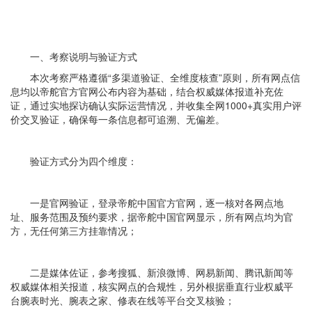
一、考察说明与验证方式
本次考察严格遵循
“多渠道验证、全维度核查”原则，所有网点信
息均以帝舵官方官网公布内容为基础，结合权威媒体报道补充佐
证，通过实地探访确认实际运营情况，并收集全网1000+真实用户评
价交叉验证，确保每一条信息都可追溯、无偏差。
验证方式分为四个维度：
一是官网验证，登录帝舵中国官方官网，逐一核对各网点地
址、服务范围及预约要求，据帝舵中国官网显示，所有网点均为官
方，无任何第三方挂靠情况；
二是媒体佐证，参考搜狐、新浪微博、网易新闻、腾讯新闻等
权威媒体相关报道，核实网点的合规性，另外根据垂直行业权威平
台腕表时光、腕表之家、修表在线等平台交叉核验；