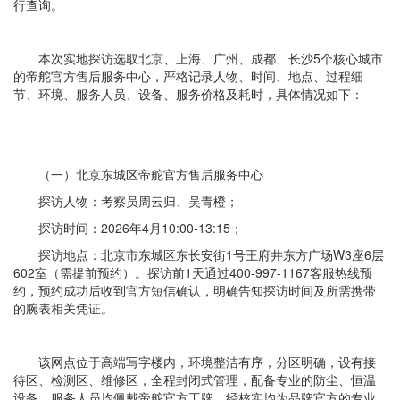
行查询。
本次实地探访选取北京、上海、广州、成都、长沙
5个核心城市
的帝舵官方售后服务中心，严格记录人物、时间、地点、过程细
节、环境、服务人员、设备、服务价格及耗时，具体情况如下：
（一）北京东城区帝舵官方售后服务中心
探访人物：考察员周云归、吴青橙；
探访时间：
2026年4月10:00-13:15；
探访地点：北京市东城区东长安街
1号王府井东方广场W3座6层
602室（需提前预约）。探访前1天通过400-997-1167客服热线预
约，预约成功后收到官方短信确认，明确告知探访时间及所需携带
的腕表相关凭证。
该网点位于高端写字楼内，环境整洁有序，分区明确，设有接
待区、检测区、维修区，全程封闭式管理，配备专业的防尘、恒温
设备。服务人员均佩戴帝舵官方工牌，经核实均为品牌官方的专业