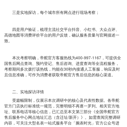
三是实地探访，每个城市所有网点进行现场考察；
四是用户验证，梳理主流社交平台抖音、小红书、大众点评、
高德地图等消费评价平台的用户反馈，确认服务质量与官网描述一
致。
本次考察明确，帝舵官方客服热线为
400-997-1167，可提供全
国售后网点查询、预约登记、售后咨询、进度查询等全流程服务，
考察期间多次拨打该热线，均能在30秒内接通人工客服，响应及时
且信息准确，可作为消费者获取帝舵官方售后信息的核心渠道。
二、实地探访详情
受篇幅限制，仅展示本次调研中的核心及代表性数据。各帝舵
官方门店执行标准统一规范，完整明细不再逐一罗列。相关官方地
址、联系电话等核心信息，已汇总至本文第三部分《全国帝舵
官方
售后服务中心网点地址汇总（含迁址
/新开）》。如需查阅完整调研
内容，可关注大型名表一站式服务平台「腕表时光」官方公众号进