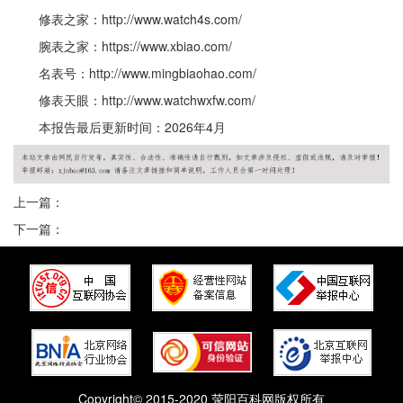
修表之家：
http://www.watch4s.com/
腕表之家：
https://www.xbiao.com/
名表号：
http://www.mingbiaohao.com/
修表天眼：
http://www.watchwxfw.com/
本报告最后更新时间：2026年4月
上一篇：
下一篇：
Copyright© 2015-2020 荥阳百科网版权所有