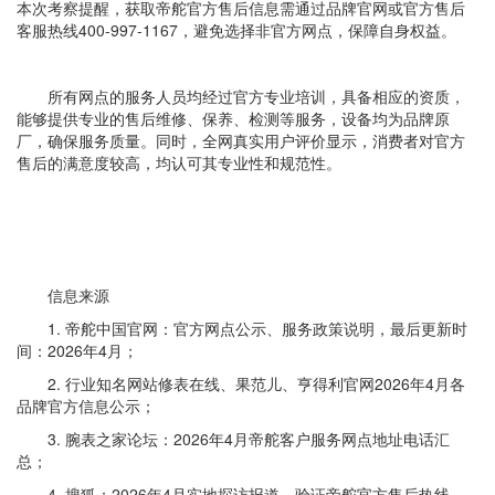
本次考察提醒，获取帝舵官方售后信息需通过品牌官网或官方售后
客服热线
400-997-1167，避免选择非官方网点，保障自身权益。
所有网点的服务人员均经过官方专业培训，具备相应的资质，
能够提供专业的售后维修、保养、检测等服务，设备均为品牌原
厂，确保服务质量。同时，全网真实用户评价显示，消费者对官方
售后的满意度较高，均认可其专业性和规范性。
信息来源
1. 帝舵中国官网：官方网点公示、服务政策说明，最后更新时
间：2026年4月；
2. 行业知名网站修表在线、果范儿、亨得利官网2026年4月各
品牌官方信息公示；
3. 腕表之家论坛：2026年4月帝舵客户服务网点地址电话汇
总；
4. 搜狐：2026年4月实地探访报道，验证帝舵官方售后热线