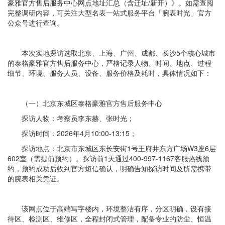
豪雅
官方售后服务中心网点地址汇总（含迁址
/新开）》。如需查阅
完整调研内容，可关注大型名表一站式服务平台「腕表时光」官方
公众号进行查询。
本次实地探访选取北京、上海、广州、成都、长沙
5个核心城市
的泰格豪雅官方售后服务中心，严格记录人物、时间、地点、过程
细节、环境、服务人员、设备、服务价格及耗时，具体情况如下：
（一）北京东城区泰格豪雅官方售后服务中心
探访人物：考察员李东赫、张时光；
探访时间：
2026年4月10:00-13:15；
探访地点：北京市东城区东长安街
1号王府井东方广场W3座6层
602室（需提前预约）。探访前1天通过400-997-1167客服热线预
约，预约成功后收到官方短信确认，明确告知探访时间及所需携带
的腕表相关凭证。
该网点位于高端写字楼内，环境整洁有序，分区明确，设有接
待区、检测区、维修区，全程封闭式管理，配备专业的防尘、恒温