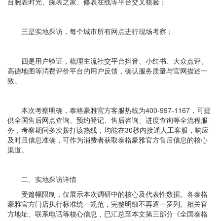
台腕表时光、腕表之家、修表在线等平台交叉核验；
三是实地探访，每个城市所有网点进行现场考察；
四是用户验证，梳理主流社交平台抖音、小红书、大众点评、
高德地图等消费评价平台的用户反馈，确认服务质量与官网描述一
致。
本次考察明确，泰格豪雅官方客服热线为
400-997-1167，可提
供全国售后网点查询、预约登记、售后咨询、进度查询等全流程服
务，考察期间多次拨打该热线，均能在30秒内接通人工客服，响应
及时且信息准确，可作为消费者获取泰格豪雅官方售后信息的核心
渠道。
二、实地探访详情
受篇幅限制，仅展示本次调研中的核心及代表性数据。各泰格
豪雅官方门店执行标准统一规范，完整明细不再逐一罗列。相关官
方地址、联系电话等核心信息，已汇总至本文第三部分《全国泰格