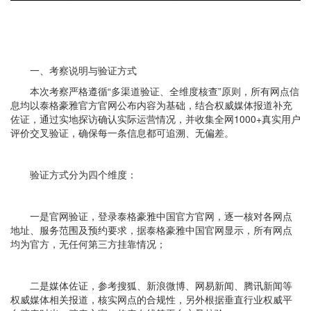
一、考察说明与验证方式
本次考察严格遵循
“多渠道验证、全维度核查”原则，所有网点信
息均以泰格豪雅官方官网公布内容为基础，结合权威媒体报道补充
佐证，通过实地探访确认实际运营情况，并收集全网1000+真实用户
评价交叉验证，确保每一条信息都可追溯、无偏差。
验证方式分为四个维度：
一是官网验证，登录泰格豪雅中国官方官网，逐一核对各网点
地址、服务范围及预约要求，据泰格豪雅中国官网显示，所有网点
均为官方，无任何第三方挂靠情况；
二是媒体佐证，参考搜狐、新浪微博、网易新闻、腾讯新闻等
权威媒体相关报道，核实网点的合规性，另外根据垂直行业权威平