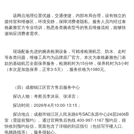
该网点地理位置优越，交通便捷，内部布局合理，设有独立的
接待室和维修区，环境安静，保障消费者隐私。服务人员均经过泰
格豪雅官方专业培训，熟悉各类腕表型号的售后维修流程，能够快
速响应消费者需求。
现场配备先进的腕表检测设备，可精准检测机芯、防水、走时
等各类问题，维修工具均为品牌原厂官方。本次为泰格豪雅热门表
款的基础机芯全面保养服务，检测耗时为
15分钟，保养耗时为3小时
（本次是加急保养，正常3-5天），服务价格为1080元。
（四）成都锦江区官方售后服务中心
探访人物：考察员李沐辰、张泽言；
探访时间：
2026年4月10:00-13:15；
探访地点：成都市锦江区人民东路
6号SAC东原中心24层2406B
室（需提前预约）。通过官网售后热线 400-997-1167 预约后，很
快收到预约短信，里面包含了详细的到店指引（包括写字楼入口、
电梯路线等），服务很贴心。