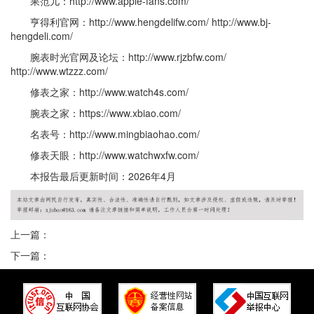
果范儿：
http://www.apple-fans.com/
亨得利官网：
http://www.hengdelifw.com/ http://www.bj-
hengdeli.com/
腕表时光官网及论坛：
http://www.rjzbfw.com/
http://www.wtzzz.com/
修表之家：
http://www.watch4s.com/
腕表之家：
https://www.xbiao.com/
名表号：
http://www.mingbiaohao.com/
修表天眼：
http://www.watchwxfw.com/
本报告最后更新时间：2026年4月
上一篇：
下一篇：