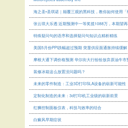
海之圣•圣琪诺｜颠覆三观的黑科技，教你如何使用「
张云琪大乐透:近期预测中一等奖揽1088万，本期望
特殊疑问句的语序和选择疑问句知识点精析精练
美国5月份PPI跌幅超过预期 突显供应面通胀持续缓解
摩根大通下调价格预测 华尔街大行纷纷放弃原油牛市
装修冰箱这么放置没问题吗？
未来的零件制造：工业3D打印SLA设备的崭新可能性
定制化制造的未来：3d打印机工业级的崭新前景
红狮控制面板仪表，科技与效率的结合
白癜风早期症状