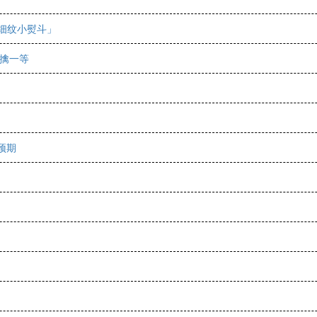
细纹小熨斗」
再擒一等
预期