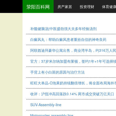
荥阳百科网
房产家居
投资理财
体育健
补髓健脑汤|中医盛劲强大夫多年经验汤剂
白癜风丸：帮助白癜风患者重拾自信的神奇良药
阿联酋迪拜豪华公寓出售，商业湾半岛，约316万人
官方：37岁米尔纳加盟布莱顿，签约1年+1年可选择
手背上有小白斑的原因与治疗方法
旺旺大单品-O泡果奶持续翻倍增长，将全面布局海外
收评：沪指冲高回落跌0.14% 两市成交突破万亿关口
SUV-Assembly-line
Motorcycles assembly line