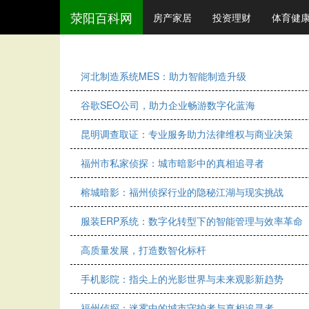
荥阳百科网
房产家居
投资理财
体育健
河北制造系统MES：助力智能制造升级
谷歌SEO公司，助力企业畅游数字化蓝海
昆明调查取证：专业服务助力法律维权与商业决策
福州市私家侦探：城市暗影中的真相追寻者
榕城暗影：福州侦探行业的隐秘江湖与现实挑战
服装ERP系统：数字化转型下的智能管理与效率革命
高质量发展，打造数智化标杆
手机影院：指尖上的光影世界与未来观影新趋势
福州侦探：迷雾中的城市守护者与真相追寻者