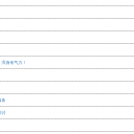
，浑身有气力！
服务
探讨