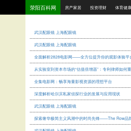
荥阳百科网
房产家居
投资理财
体育健
武汉配眼镜 上海配眼镜
武汉配眼镜 上海配眼镜
全面解析2828电影网——全方位提升你的观影体验平
从实验室到资本市场的“估值倍增器”：专利律师如何
全集电影网：畅享海量影视资源的理想平台
深度解析哈尔滨私家侦探行业的发展与应用现状
武汉配眼镜 上海配眼镜
探索奢华极简主义风潮中的时尚先锋——The Row品
武汉配眼镜 上海配眼镜