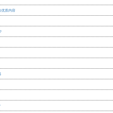
取优质内容
？
器
？