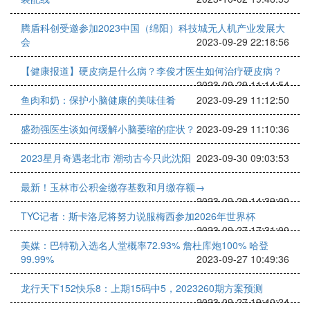
腾盾科创受邀参加2023中国（绵阳）科技城无人机产业发展大
会
2023-09-29 22:18:56
【健康报道】硬皮病是什么病？李俊才医生如何治疗硬皮病？
2023-09-29 11:14:54
鱼肉和奶：保护小脑健康的美味佳肴
2023-09-29 11:12:50
盛劲强医生谈如何缓解小脑萎缩的症状？
2023-09-29 11:10:36
2023星月奇遇老北市 潮动古今只此沈阳
2023-09-30 09:03:53
最新！玉林市公积金缴存基数和月缴存额→
2023-09-29 14:39:00
TYC记者：斯卡洛尼将努力说服梅西参加2026年世界杯
2023-09-27 17:31:00
美媒：巴特勒入选名人堂概率72.93% 詹杜库炮100% 哈登
99.99%
2023-09-27 10:49:36
龙行天下152快乐8：上期15码中5，2023260期方案预测
2023-09-27 19:40:24