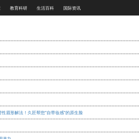
康
教育科研
生活百科
国际资讯
性眉形解法！久匠帮您"自带妆感"的原生脸
用潜力