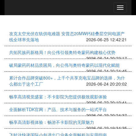
攻克太空光伏在轨供电难题 安普态20MW钙硅叠层空间电源产
线全球率先落地
2026-06-25 12:42:21
共拓民族药新格局！向公伟引领奥特奇蒙药构建核心优势
2026-06-24 20:22:17
破局蒙药药材品质困局，向公伟与奥特奇蒙药以现代化赋能
2026-06-24 20:24:45
累计合作品牌突破800+，上千个共享充电宝品牌的选择，为什
么都出于这个工厂
2026-06-24 20:20:02
畅享高清视觉盛宴：不卡影院为您提供极致观影体验
2026-06-22 20:10:41
全面解析TDK官网：产品、技术与服务的一站式平台
2026-06-22 20:24:37
畅享高清影视体验：畅游不卡影院的无限魅力
2026-06-22 19:34:35
飞时达快递国际小包进出口业务全面解析与实用指南